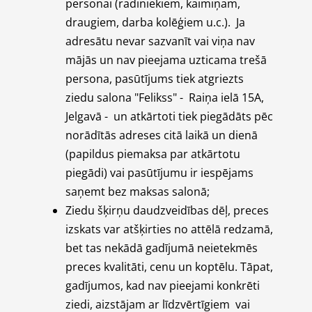
personai (radiniekiem, kaimiņam,
draugiem, darba kolēģiem u.c.). Ja
adresātu nevar sazvanīt vai viņa nav
mājās un nav pieejama uzticama trešā
persona, pasūtījums tiek atgriezts
ziedu salona "Felikss" - Raiņa ielā 15A,
Jelgavā - un atkārtoti tiek piegādāts pēc
norādītās adreses citā laikā un dienā
(papildus piemaksa par atkārtotu
piegādi) vai pasūtījumu ir iespējams
saņemt bez maksas salonā;
Ziedu šķirņu daudzveidības dēļ, preces
izskats var atšķirties no attēlā redzamā,
bet tas nekādā gadījumā neietekmēs
preces kvalitāti, cenu un koptēlu. Tāpat,
gadījumos, kad nav pieejami konkrēti
ziedi, aizstājam ar līdzvērtīgiem vai