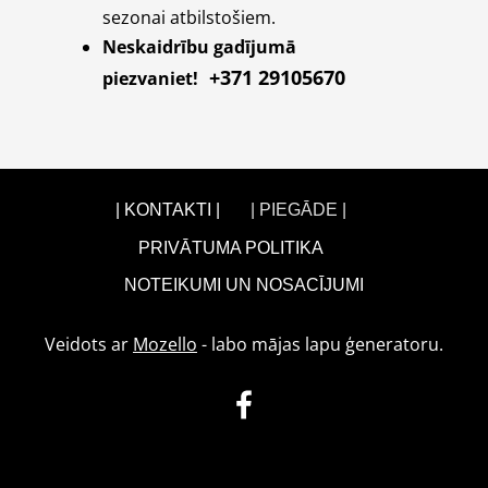
sezonai atbilstošiem.
Neskaidrību gadījumā
+371 29105670
piezvaniet!
| KONTAKTI |
| PIEGĀDE |
PRIVĀTUMA POLITIKA
NOTEIKUMI UN NOSACĪJUMI
Veidots ar
Mozello
- labo mājas lapu ģeneratoru.