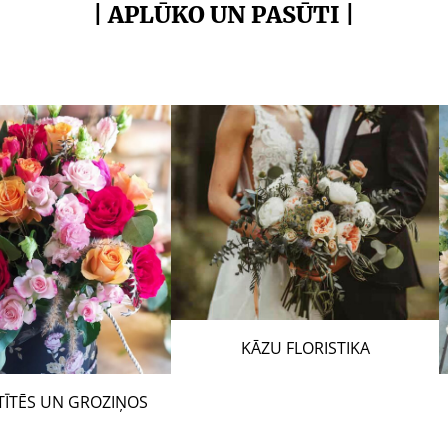
| APLŪKO UN PASŪTI |
KĀZU FLORISTIKA
STĪTĒS UN GROZIŅOS