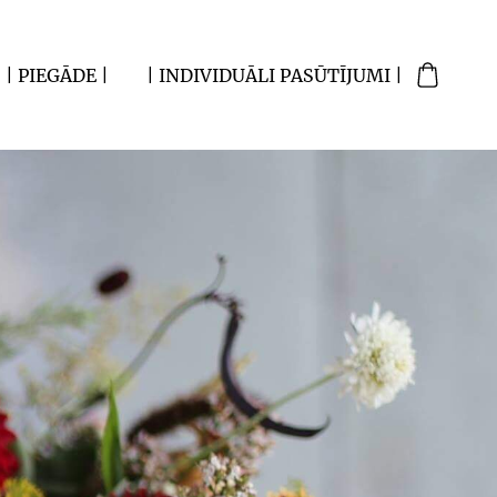
| PIEGĀDE |
| INDIVIDUĀLI PASŪTĪJUMI |