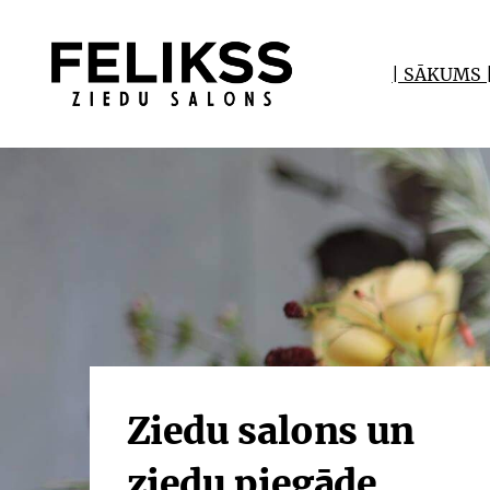
| SĀKUMS 
Ziedu salons un
ziedu piegāde