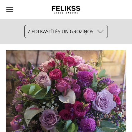
ZIEDI KASTĪTĒS UN GROZIŅOS