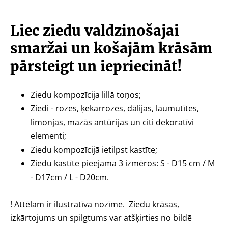
Liec ziedu valdzinošajai
smaržai un košajām krāsām
pārsteigt un iepriecināt!
Ziedu kompozīcija lillā toņos;
Ziedi - rozes, ķekarrozes, dālijas, laumutītes,
limonjas, mazās antūrijas un citi dekoratīvi
elementi;
Ziedu kompozīcijā ietilpst kastīte;
Ziedu kastīte pieejama 3 izmēros: S - D15 cm / M
- D17cm / L - D20cm.
! Attēlam ir ilustratīva nozīme. Ziedu krāsas,
izkārtojums un spilgtums var atšķirties no bildē