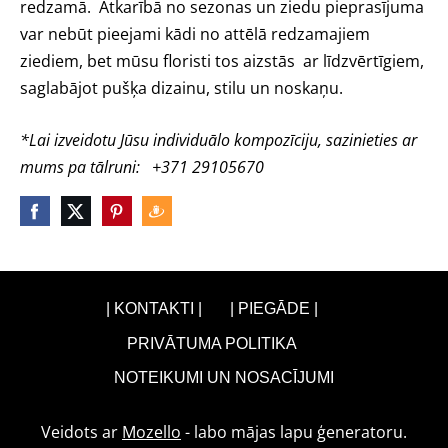
redzamā. Atkarībā no sezonas un ziedu pieprasījuma
var nebūt pieejami kādi no attēlā redzamajiem
ziediem, bet mūsu floristi tos aizstās ar līdzvērtīgiem,
saglabājot pušķa dizainu, stilu un noskaņu.
*Lai izveidotu Jūsu individuālo kompozīciju, sazinieties ar
mums pa tālruni: +371 29105670
| KONTAKTI |
| PIEGĀDE |
PRIVĀTUMA POLITIKA
NOTEIKUMI UN NOSACĪJUMI
Veidots ar
Mozello
- labo mājas lapu ģeneratoru.