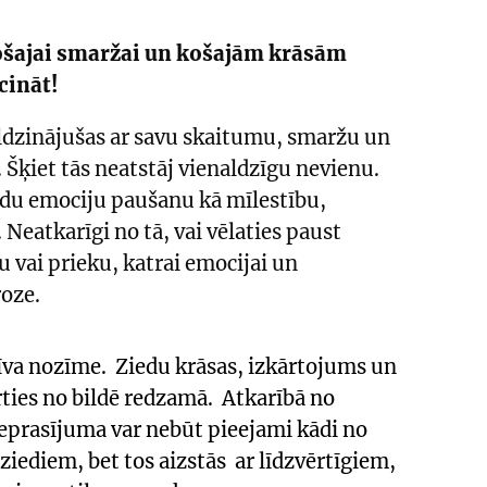
nošajai smaržai un košajām krāsām
cināt!
ldzinājušas ar savu skaitumu, smaržu un
 Šķiet tās neatstāj vienaldzīgu nevienu.
ādu emociju paušanu kā mīlestību,
.
Neatkarīgi no tā, vai vēlaties paust
u vai prieku, katrai emocijai un
oze.
atīva nozīme. Ziedu krāsas, izkārtojums un
rties no bildē redzamā. Atkarībā no
eprasījuma var nebūt pieejami kādi no
ziediem, bet tos aizstās ar līdzvērtīgiem,