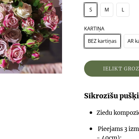
S
M
L
KARTIŅA
BEZ kartiņas
AR k
IELIKT GRO
Sīkrozīšu pušķ
Ziedu kompozīc
Pieejams 3 izm
- 40cm);