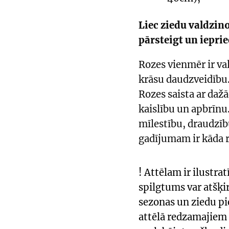
Liec ziedu valdzi
pārsteigt un ieprie
Rozes vienmēr ir va
krāsu daudzveidību.
Rozes saista ar daž
kaislību un apbrīnu
mīlestību, draudzīb
gadījumam ir kāda r
! Attēlam ir ilustr
spilgtums var atšķi
sezonas un ziedu pi
attēlā redzamajiem 