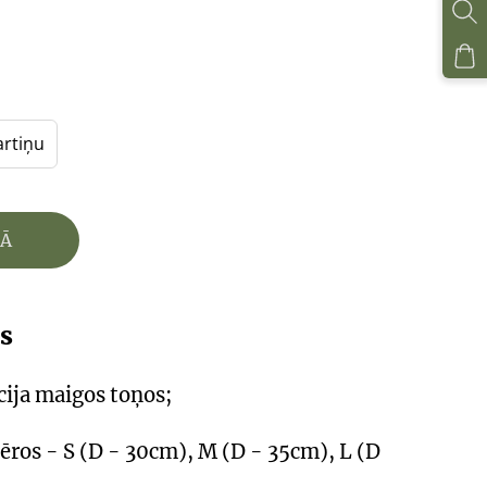
artiņu
ZĀ
is
ija maigos toņos;
ēros - S (D - 30cm), M (D - 35cm), L (D