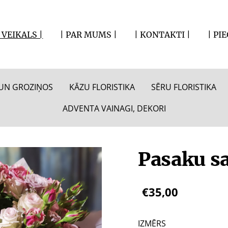
| VEIKALS |
| PAR MUMS |
| KONTAKTI |
| PI
S UN GROZIŅOS
KĀZU FLORISTIKA
SĒRU FLORISTIKA
ADVENTA VAINAGI, DEKORI
Pasaku sa
€35,00
IZMĒRS