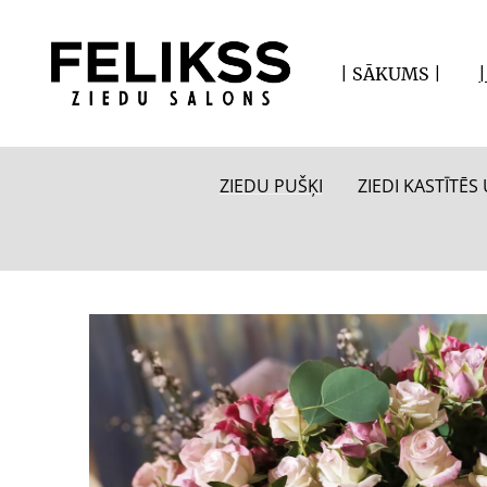
| SĀKUMS |
ZIEDU PUŠĶI
ZIEDI KASTĪTĒ