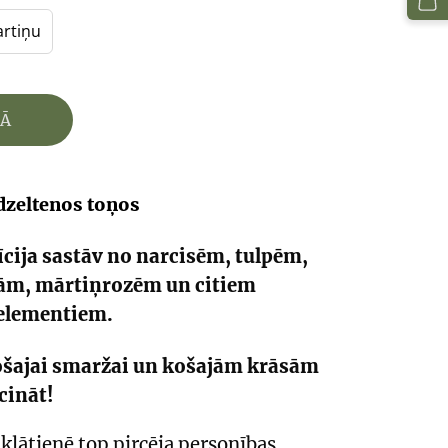
artiņu
ZĀ
dzeltenos toņos
cija sastāv no narcisēm, tulpēm,
ām, mārtiņrozēm un citiem
elementiem.
nošajai smaržai un košajām krāsām
cināt!
klātienē top pircēja personības