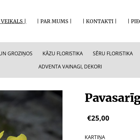
| VEIKALS |
| PAR MUMS |
| KONTAKTI |
| PI
S UN GROZIŅOS
KĀZU FLORISTIKA
SĒRU FLORISTIKA
ADVENTA VAINAGI, DEKORI
Pavasarīg
€25,00
KARTIŅA