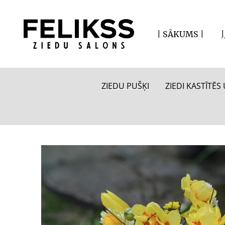
| SĀKUMS |
ZIEDU PUŠĶI
ZIEDI KASTĪTĒ