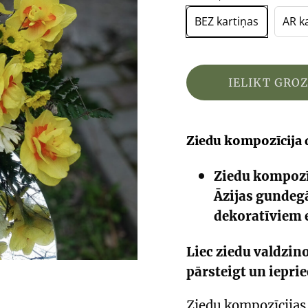
BEZ kartiņas
AR k
IELIKT GRO
Ziedu kompozīcija 
Ziedu kompozī
Āzijas gundeg
dekoratīviem 
Liec ziedu valdzi
pārsteigt un ieprie
Ziedu kompozīcijas 