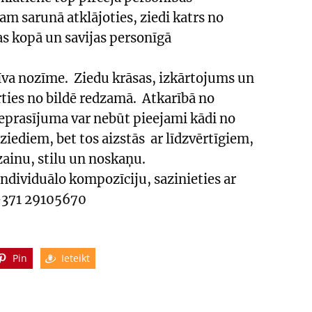
am sarunā atklājoties, ziedi katrs no
as kopā un savijas personīgā
atīva nozīme. Ziedu krāsas, izkārtojums un
rties no bildē redzamā. Atkarībā no
eprasījuma var nebūt pieejami kādi no
ziediem, bet tos aizstās ar līdzvērtīgiem,
zainu, stilu un noskaņu.
individuālo kompozīciju, sazinieties ar
371 29105670
Pin
Ieteikt