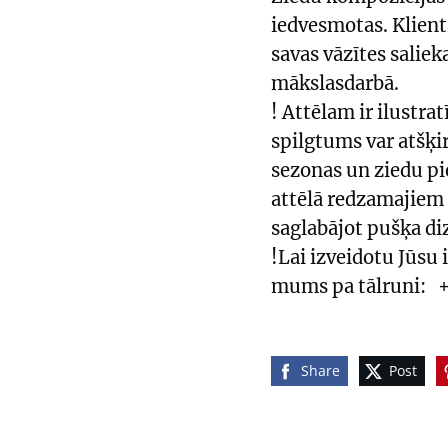
iedvesmotas. Klient
savas vāzītes saliek
mākslasdarbā.
! Attēlam ir ilustr
spilgtums var atšķi
sezonas un ziedu pi
attēlā redzamajiem 
saglabājot pušķa di
!Lai izveidotu Jūsu 
mums pa tālruni:
+
Share
Post