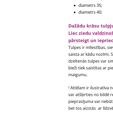
diametrs 35;
diametrs 40;
Dažādu krāsu tulpj
Liec ziedu valdzin
pārsteigt un iepriec
Tulpes ir mīlestības, s
saista ar kādu nozīmi. 
dzeltenās tulpes var si
bieži tiek saistītas ar 
maigumu.
! Attēlam ir ilustratīv
var atšķirties no bildē
pieprasījuma var nebūt
bet tos aizstās ar līdzv