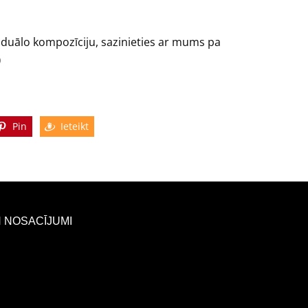
ividuālo kompozīciju, sazinieties ar mums pa
0
Pin
Ieteikt
 NOSACĪJUMI