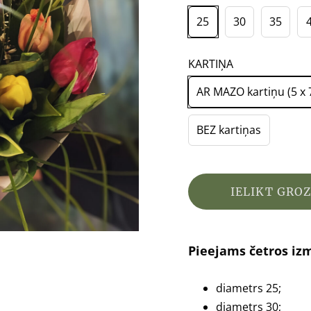
25
30
35
KARTIŅA
AR MAZO kartiņu (5 x 
BEZ kartiņas
IELIKT GRO
Pieejams četros iz
diametrs 25
;
diametrs 30;