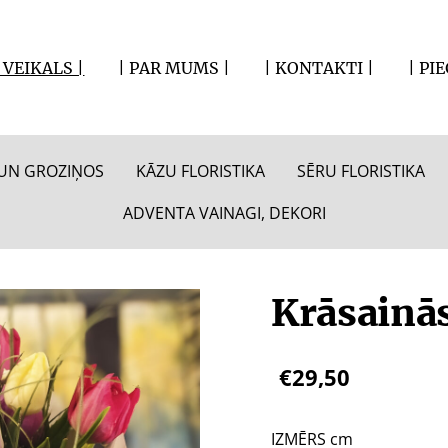
| VEIKALS |
| PAR MUMS |
| KONTAKTI |
| PI
S UN GROZIŅOS
KĀZU FLORISTIKA
SĒRU FLORISTIKA
ADVENTA VAINAGI, DEKORI
Krāsainās
€29,50
IZMĒRS cm