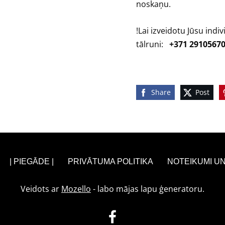
noskaņu.
!Lai izveidotu Jūsu ind
tālruni:
+371 2910567
Share
Post
| PIEGĀDE |
PRIVĀTUMA POLITIKA
NOTEIKUMI UN
Veidots ar
Mozello
- labo mājas lapu ģeneratoru.