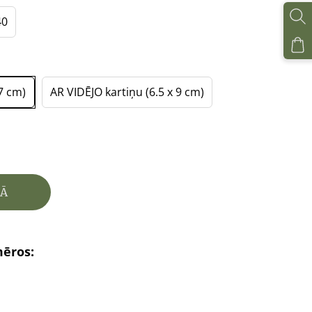
40
7 cm)
AR VIDĒJO kartiņu (6.5 x 9 cm)
ZĀ
mēros: