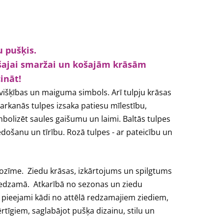
u pušķis.
ošajai smaržai un košajām krāsām
ināt!
ievišķības un maiguma simbols. Arī tulpju krāsas
Sarkanās tulpes izsaka patiesu mīlestību,
mbolizēt saules gaišumu un laimi. Baltās tulpes
piedošanu un tīrību. Rozā tulpes - ar pateicību un
a nozīme. Ziedu krāsas, izkārtojums un spilgtums
 redzamā. Atkarībā no sezonas un ziedu
 pieejami kādi no attēlā redzamajiem ziediem,
ērtīgiem, saglabājot pušķa dizainu, stilu un