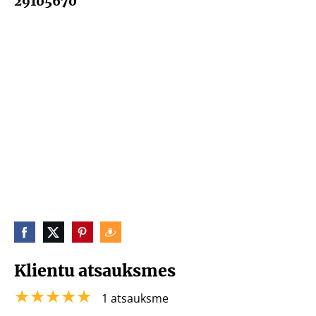
29105670
Lēti ziedu pušķi Jelgavā.
Klientu atsauksmes
★★★★★
1 atsauksme