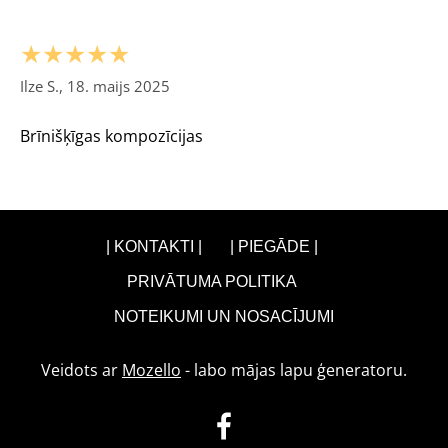
★★★★★
Ilze S., 18. maijs 2025
Brīnišķīgas kompozīcijas
| KONTAKTI |
| PIEGĀDE |
PRIVĀTUMA POLITIKA
NOTEIKUMI UN NOSACĪJUMI
Veidots ar
Mozello
- labo mājas lapu ģeneratoru.