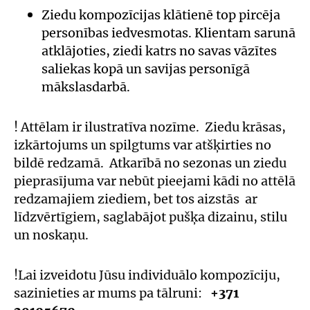
Ziedu kompozīcijas klātienē top pircēja
personības iedvesmotas. Klientam sarunā
atklājoties, ziedi katrs no savas vāzītes
saliekas kopā un savijas personīgā
mākslasdarbā.
! Attēlam ir ilustratīva nozīme. Ziedu krāsas,
izkārtojums un spilgtums var atšķirties no
bildē redzamā. Atkarībā no sezonas un ziedu
pieprasījuma var nebūt pieejami kādi no attēlā
redzamajiem ziediem, bet tos aizstās ar
līdzvērtīgiem, saglabājot pušķa dizainu, stilu
un noskaņu.
!Lai izveidotu Jūsu individuālo kompozīciju,
sazinieties ar mums pa tālruni:
+371